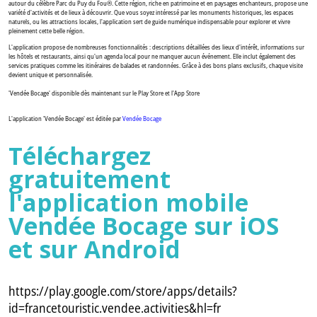
autour du célèbre Parc du Puy du Fou®. Cette région, riche en patrimoine et en paysages enchanteurs, propose une
variété d'activités et de lieux à découvrir. Que vous soyez intéressé par les monuments historiques, les espaces
naturels, ou les attractions locales, l'application sert de guide numérique indispensable pour explorer et vivre
pleinement cette belle région.
L'application propose de nombreuses fonctionnalités : descriptions détaillées des lieux d'intérêt, informations sur
les hôtels et restaurants, ainsi qu'un agenda local pour ne manquer aucun événement. Elle inclut également des
services pratiques comme les itinéraires de balades et randonnées. Grâce à des bons plans exclusifs, chaque visite
devient unique et personnalisée.
'Vendée Bocage' disponible dès maintenant sur le Play Store et l'App Store
L'application 'Vendée Bocage' est éditée par
Vendée Bocage
Téléchargez
gratuitement
l'application mobile
Vendée Bocage sur iOS
et sur Android
https://play.google.com/store/apps/details?
id=francetouristic.vendee.activities&hl=fr