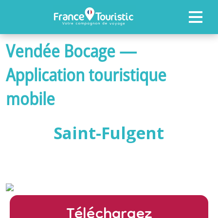
Vendée Bocage —
ACCUEIL
Application touristique
FONCTIONNALITÉS
mobile
PROFESSIONNELS
NOS RÉFÉRENCES
Saint-Fulgent
ACTUALITÉS
CONTACTEZ-NOUS