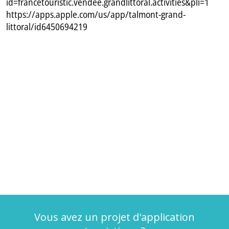
id=francetouristic.vendee.grandlittoral.activities&pli=1
https://apps.apple.com/us/app/talmont-grand-
littoral/id6450694219
Vous avez un projet d'application