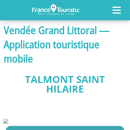
Vendée Grand Littoral —
ACCUEIL
Application touristique
FONCTIONNALITÉS
mobile
PROFESSIONNELS
NOS RÉFÉRENCES
TALMONT SAINT
ACTUALITÉS
HILAIRE
CONTACTEZ-NOUS