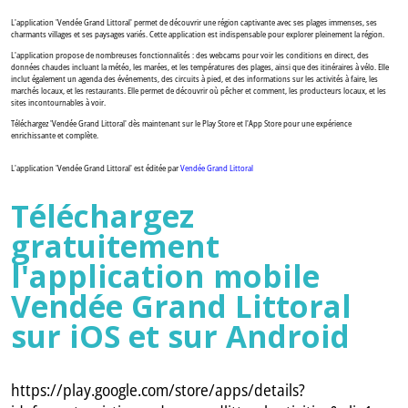
L'application 'Vendée Grand Littoral' permet de découvrir une région captivante avec ses plages immenses, ses
charmants villages et ses paysages variés. Cette application est indispensable pour explorer pleinement la région.
L'application propose de nombreuses fonctionnalités : des webcams pour voir les conditions en direct, des
données chaudes incluant la météo, les marées, et les températures des plages, ainsi que des itinéraires à vélo. Elle
inclut également un agenda des événements, des circuits à pied, et des informations sur les activités à faire, les
marchés locaux, et les restaurants. Elle permet de découvrir où pêcher et comment, les producteurs locaux, et les
sites incontournables à voir.
Téléchargez 'Vendée Grand Littoral' dès maintenant sur le Play Store et l'App Store pour une expérience
enrichissante et complète.
L'application 'Vendée Grand Littoral' est éditée par
Vendée Grand Littoral
Téléchargez
gratuitement
l'application mobile
Vendée Grand Littoral
sur iOS et sur Android
https://play.google.com/store/apps/details?