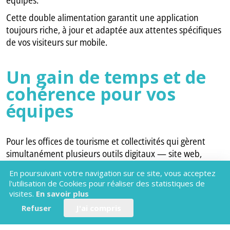
Cette double alimentation garantit une application
toujours riche, à jour et adaptée aux attentes spécifiques
de vos visiteurs sur mobile.
Un gain de temps et de
cohérence pour vos
équipes
Pour les offices de tourisme et collectivités qui gèrent
simultanément plusieurs outils digitaux — site web,
application mobile, borne interactive, Web App —
la
En poursuivant votre navigation sur ce site, vous acceptez
synchronisation automatique avec le SIT est un levier
l'utilisation de Cookies pour réaliser des statistiques de
majeur de cohérence et d'efficacité :
visites.
En savoir plus
- une seule saisie dans votre SIT alimente l'ensemble de
Refuser
J'ai compris
vos outils digitaux France Touristic,