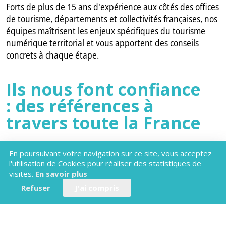
Forts de plus de 15 ans d'expérience aux côtés des offices
de tourisme, départements et collectivités françaises, nos
équipes maîtrisent les enjeux spécifiques du tourisme
numérique territorial et vous apportent des conseils
concrets à chaque étape.
Ils nous font confiance
: des références à
travers toute la France
De nombreux offices de tourisme font déjà confiance à
En poursuivant votre navigation sur ce site, vous acceptez
l'utilisation de Cookies pour réaliser des statistiques de
France Touristic pour leur application mobile touristiqu
e.
visites.
En savoir plus
Parmi nos références :
Refuser
J'ai compris
-
l'Office de Tourisme de
Nice Côte d'Azur
— valorisation
du secteur UNESCO et cartographie interactive,