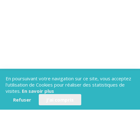
En poursuivant votre navigation sur ce site, vous acceptez
Vous avez un projet d'application
l'utilisation de Cookies pour réaliser des statistiques de
touristique ?
visites.
En savoir plus
Refuser
J'ai compris
Nos experts vous présentent la solution adaptée à votre
territoire et vos besoins.
Contactez-nous