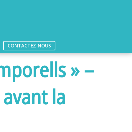
CONTACTEZ-NOUS
mporells » –
 avant la