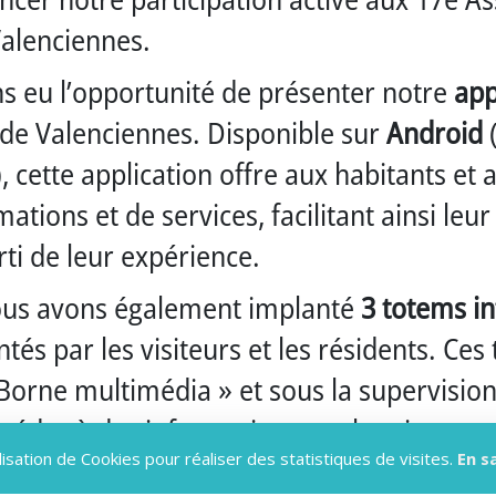
Valenciennes.
s eu l’opportunité de présenter notre
app
 de Valenciennes. Disponible sur
Android
, cette application offre aux habitants et
tions et de services, facilitant ainsi leur 
rti de leur expérience.
 nous avons également implanté
3 totems in
tés par les visiteurs et les résidents. Ce
 Borne multimédia » et sous la supervision
ccéder à des informations sur les sites to
lisation de Cookies pour réaliser des statistiques de visites.
En s
us encore.