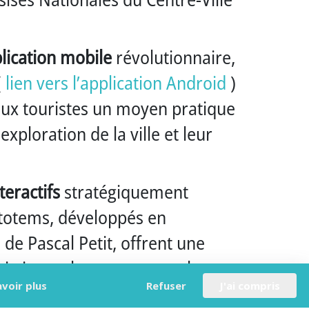
lication mobile
révolutionnaire,
(
lien vers l’application Android
)
 aux touristes un moyen pratique
exploration de la ville et leur
teractifs
stratégiquement
s totems, développés en
 de Pascal Petit, offrent une
uristiques, les commerces locaux,
avoir plus
Refuser
J'ai compris