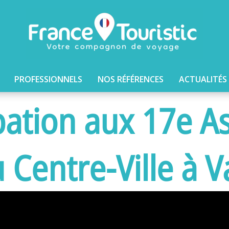
PROFESSIONNELS
NOS RÉFÉRENCES
ACTUALITÉS
pation aux 17e As
 Centre-Ville à 