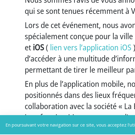
qui se sont tenues récemment à 
Lors de cet événement, nous avon
spécialement conçue pour la ville
et
iOS
(
lien vers l’application iOS
)
d’accéder à une multitude d’informa
permettant de tirer le meilleur pa
En plus de l’application mobile,
positionnés dans des lieux fréquen
collaboration avec la société « La
interface intuitive permettant d’a
En poursuivant votre navigation sur ce site, vous acceptez l'uti
les événements à venir et bien pl