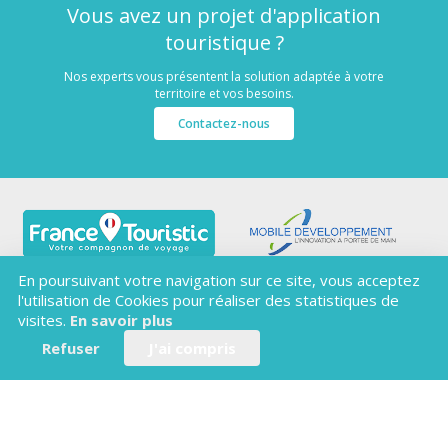
Vous avez un projet d'application
touristique ?
Nos experts vous présentent la solution adaptée à votre
territoire et vos besoins.
Contactez-nous
FRANCE TOURISTIC
En poursuivant votre navigation sur ce site, vous acceptez
AGENCE MOBILE DEVELOPPEMENT
l'utilisation de Cookies pour réaliser des statistiques de
2 RUE DU COMMERCE
visites.
En savoir plus
497000 DOUÉ LA FONTAINE
Refuser
J'ai compris
info@francetouristic.com